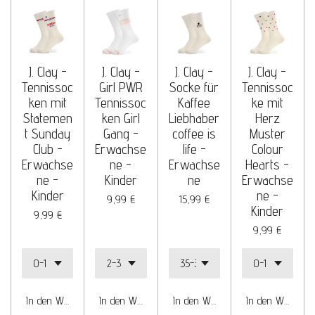
J. Clay -
J. Clay -
J. Clay -
J. Clay -
Tennissoc
Girl PWR
Socke für
Tennissoc
ken mit
Tennissoc
Kaffee
ke mit
Statemen
ken Girl
Liebhaber
Herz
t Sunday
Gang -
coffee is
Muster
Club -
Erwachse
life -
Colour
Erwachse
ne -
Erwachse
Hearts -
ne -
Kinder
ne
Erwachse
Kinder
ne -
9,99 €
15,99 €
Kinder
9,99 €
9,99 €
In den Warenkorb
In den Warenkorb
In den Warenkorb
In den Warenko