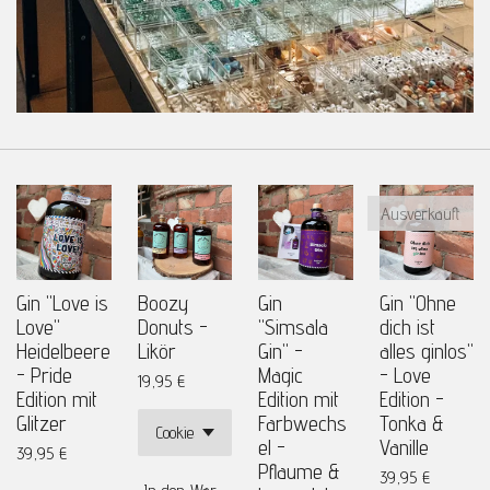
Ausverkauft
Gin "Love is
Boozy
Gin
Gin "Ohne
Love"
Donuts -
"Simsala
dich ist
Heidelbeere
Likör
Gin" -
alles ginlos"
- Pride
Magic
- Love
19,95 €
Edition mit
Edition mit
Edition -
Glitzer
Farbwechs
Tonka &
el -
Vanille
39,95 €
Pflaume &
39,95 €
In den Warenkorb