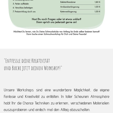
"
E
n
t
f
e
s
s
l
e
d
e
i
n
e
K
r
e
a
t
i
v
i
t
ä
t
und
B
u
c
h
e
j
e
t
z
t
d
e
i
n
e
n
W
o
r
k
s
h
o
p
!
"
Unsere Workshops sind eine wunderbare Möglichkeit, die eigene
Fantasie und Kreativität zu entfalten. In toller Scheunen Atmosphäre
habt Ihr die Chance Techniken zu erlernen, verschiedenen Materialien
auszuprobieren und einfach mal den Alltag abzuschalten.