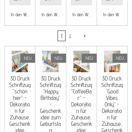
In den Warenkorb
In den Warenkorb
In den Warenkorb
In den Warenko
1
2
NEU
NEU
NEU
NEU
3D Druck
3D Druck
3D Druck
3D Druck
Schriftzug
Schriftzug
Schriftzug
Schriftzug
"schön
"Happy
"CoffeeBa
"Good
hier" -
Birthday"
r" -
Vibes
Dekoratio
-
Dekoratio
Only" -
n für
Geschenk
n für
Dekoratio
Zuhause,
idee zum
Zuhause,
n für
Geschenk
Geburtsta
Geschenk
Zuhause,
idee
g
idee
Geschenk