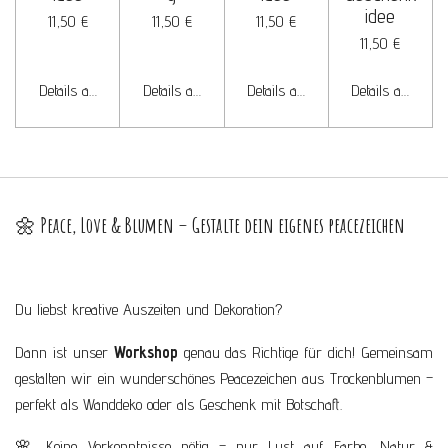
idee
11,50 €
11,50 €
11,50 €
11,50 €
Details anzeigen
Details anzeigen
Details anzeigen
Details anzeigen
🌼
Peace, Love & Blumen – Gestalte dein eigenes peacezeichen
Du liebst kreative Auszeiten und Dekoration?
Dann ist unser
Workshop
genau das Richtige für dich! Gemeinsam
gestalten wir ein wunderschönes Peacezeichen aus Trockenblumen –
perfekt als Wanddeko oder als Geschenk mit Botschaft.
🌸 Keine Vorkenntnisse nötig – nur Lust auf Farbe, Natur &