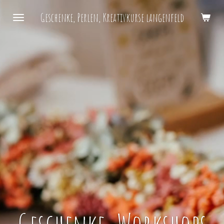
Zum
Geschenke, Perlen, Kreativkurse langenfeld
Hauptinhalt
springen