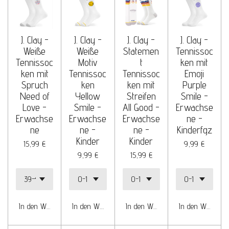
J. Clay -
J. Clay -
J. Clay -
J. Clay -
Weiße
Weiße
Statemen
Tennissoc
Tennissoc
Motiv
t
ken mit
ken mit
Tennissoc
Tennissoc
Emoji
Spruch
ken
ken mit
Purple
Need of
Yellow
Streifen
Smile -
Love -
Smile -
All Good -
Erwachse
Erwachse
Erwachse
Erwachse
ne -
ne
ne -
ne -
Kinderfgz
Kinder
Kinder
15,99 €
9,99 €
9,99 €
15,99 €
In den Warenkorb
In den Warenkorb
In den Warenkorb
In den Warenko