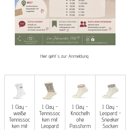
Hier geht's zur Anmeldung
J. Clay -
J. Clay -
J. Clay -
J. Clay -
weiße
Tennissoc
Knöchelh
Leopard -
Tennissoc
ken mit
ohe
Sneaker
ken mit
Leopard
Passform
Socken