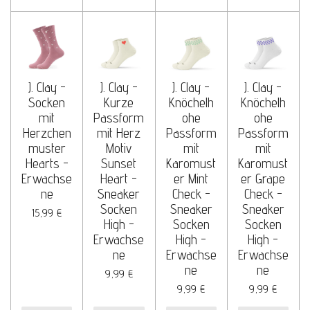
J. Clay -
J. Clay -
J. Clay -
J. Clay -
Socken
Kurze
Knöchelh
Knöchelh
mit
Passform
ohe
ohe
Herzchen
mit Herz
Passform
Passform
muster
Motiv
mit
mit
Hearts -
Sunset
Karomust
Karomust
Erwachse
Heart -
er Mint
er Grape
ne
Sneaker
Check -
Check -
Socken
Sneaker
Sneaker
15,99 €
High -
Socken
Socken
Erwachse
High -
High -
ne
Erwachse
Erwachse
ne
ne
9,99 €
9,99 €
9,99 €