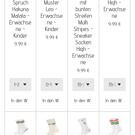
Spruch
Muster
mit
High -
Hakuna
Leo -
bunten
Erwachse
Matata -
Erwachse
Streifen
ne
Erwachse
ne -
Multi
9,99 €
ne -
Kinder
Stripes -
Kinder
Sneaker
9,99 €
Socken
9,99 €
High -
Erwachse
ne
9,99 €
In den Warenkorb
In den Warenkorb
In den Warenkorb
In den Warenko