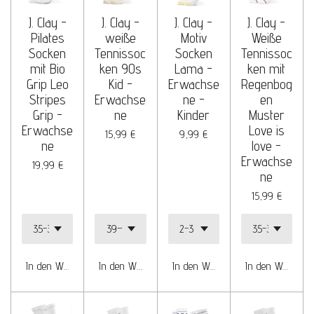
J. Clay -
J. Clay -
J. Clay -
J. Clay -
Pilates
weiße
Motiv
Weiße
Socken
Tennissoc
Socken
Tennissoc
mit Bio
ken 90s
Lama -
ken mit
Grip Leo
Kid -
Erwachse
Regenbog
Stripes
Erwachse
ne -
en
Grip -
ne
Kinder
Muster
Erwachse
Love is
15,99 €
9,99 €
ne
love -
Erwachse
19,99 €
ne
15,99 €
In den Warenkorb
In den Warenkorb
In den Warenkorb
In den Warenko