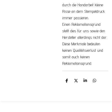
durch die Handarbeit kleine
Risse an dem Stempeldruck
immer passieren.
Einen Reklamationsgrund
stellt dies für uns sowie den
Hersteller allerdings nicht dar.
Diese Merkmale bedeuten
keinen Qualitätsverlust und
somit auch keinen
Reklamationsgrund.
T
T
T
T
e
e
e
e
i
i
i
i
l
l
l
l
e
e
e
e
n
n
n
n