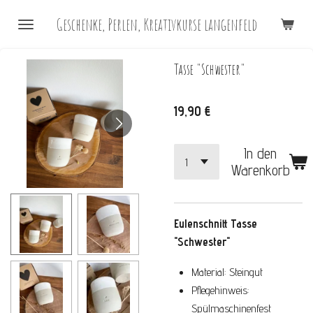
Zum
Geschenke, Perlen, Kreativkurse langenfeld
Hauptinhalt
springen
Tasse "Schwester"
19,90 €
In den
Warenkorb
Eulenschnitt Tasse
"Schwester"
Material: Steingut
Pflegehinweis:
Spülmaschinenfest