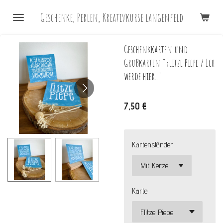
Zum
Geschenke, Perlen, Kreativkurse langenfeld
Hauptinhalt
springen
Geschenkkarten und
Grußkarten "Flitze Piepe / Ich
werde hier.."
7,50 €
Kartenständer
Karte