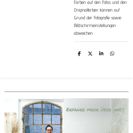
Farben auf den Fotos und den
Originalfarben können auf
Grund der Fotografie sowie
Bildschirmeinstellungen
abweichen.
T
T
T
T
e
e
e
e
i
i
i
i
l
l
l
l
e
e
e
e
n
n
n
n