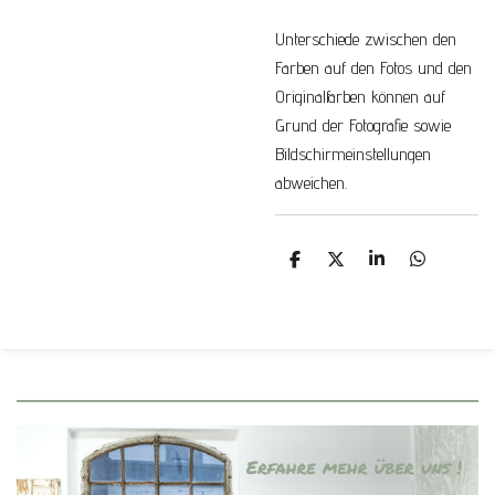
Unterschiede zwischen den
Farben auf den Fotos und den
Originalfarben können auf
Grund der Fotografie sowie
Bildschirmeinstellungen
abweichen.
T
T
T
T
e
e
e
e
i
i
i
i
l
l
l
l
e
e
e
e
n
n
n
n