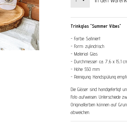
In den Waren
Trinkglas "Summer Vibes"
- Farbe: Satiniert
- Form: zylindrisch
- Material: Glas
- Durchmesser: ca. 7,6 x 15,1 c
- Höhe: 550 mm
- Reinigung: Handspülung empf
Die Gläser sind handgefertigt 
Foto aufweisen. Unterschiede z
Originalfarben können auf Grund
abweichen.