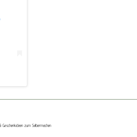
m
ck & Geschenkideen zum Selbermachen