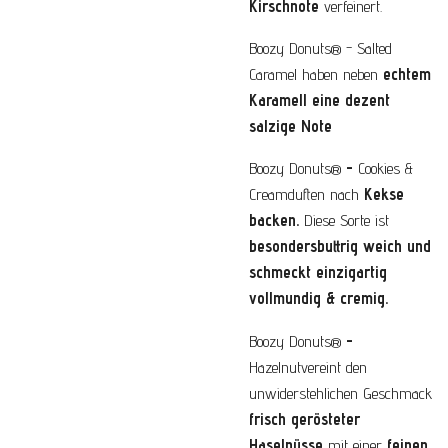
Kirschnote
verfeinert.
Boozy Donuts® - Salted
Caramel
haben neben
echtem
Karamell eine dezent
salzige Note
Boozy Donuts®
-
Cookies &
Creamduften nach
Kekse
backen.
Diese Sorte ist
besondersbuttrig weich und
schmeckt einzigartig
vollmundig & cremig.
Boozy Donuts®
-
Hazelnutvereint den
unwiderstehlichen Geschmack
frisch gerösteter
Haselnüsse
mit einer
feinen