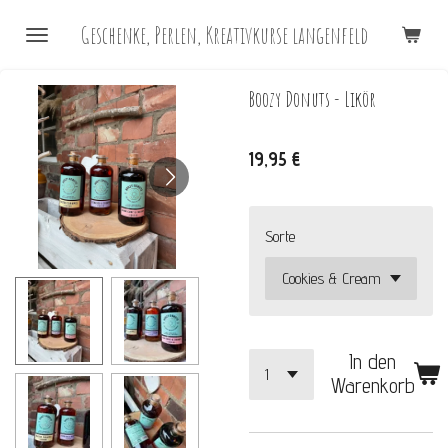
Zum
Geschenke, Perlen, Kreativkurse langenfeld
Hauptinhalt
springen
Boozy Donuts - Likör
19,95 €
Sorte
In den
Warenkorb