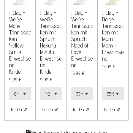
J. Clay -
J. Clay -
J. Clay -
J. Clay -
Weiße
weiße
Weiße
Beige
Motiv
Tennissoc
Tennissoc
Tennissoc
Tennissoc
ken mit
ken mit
ken mit
ken
Spruch
Spruch
Mum -
Yellow
Hakuna
Need of
Mom -
Smile -
Matata -
Love -
Erwachse
Erwachse
Erwachse
Erwachse
ne
ne -
ne -
ne
15,99 €
Kinder
Kinder
15,99 €
9,99 €
9,99 €
In den Warenkorb
In den Warenkorb
In den Warenkorb
In den Warenko
Hier kommst du zu allen Socken