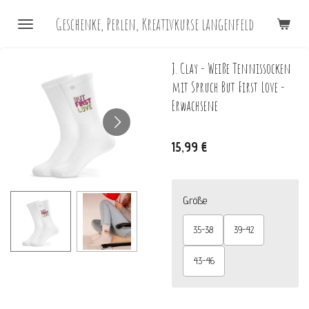
Zum
Geschenke, Perlen, Kreativkurse langenfeld
Hauptinhalt
springen
J. Clay - Weiße Tennissocken
mit Spruch But First Love -
Erwachsene
15,99 €
Größe
35-38
39-42
43-46