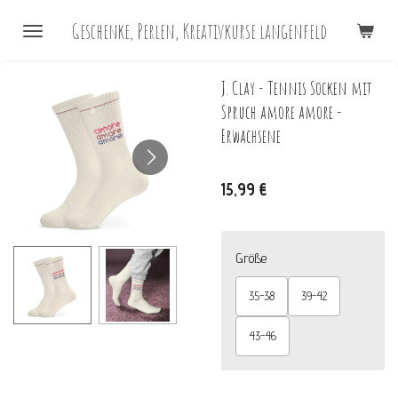
Zum
Geschenke, Perlen, Kreativkurse langenfeld
Hauptinhalt
springen
J. Clay - Tennis Socken mit
Spruch amore amore -
Erwachsene
15,99 €
Größe
35-38
39-42
43-46