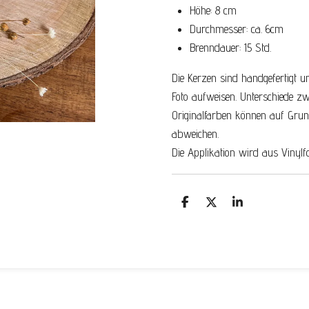
Höhe: 8 cm
Durchmesser: ca. 6cm
Brenndauer: 15 Std.
Die Kerzen sind handgefertigt 
Foto aufweisen.
Unterschiede zw
Originalfarben können auf Grun
abweichen.
Die Applikation wird aus Vinylfo
T
T
T
e
e
e
i
i
i
l
l
l
e
e
e
n
n
n