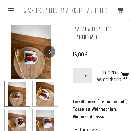
Zum
Geschenke, Perlen, Kreativkurse langenfeld
Hauptinhalt
springen
Tasse zu Weihnachten
"Tannenmobil"
15,00 €
In den
Warenkorb
Emailletasse "Tannenmobil",
Tasse zu Weihnachten,
Weihnachtstasse
Farbe: weiß