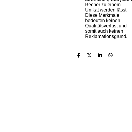
Becher zu einem
Unikat werden lässt.
Diese Merkmale
bedeuten keinen
Qualitätsverlust und
somit auch keinen
Reklamationsgrund.
T
T
T
T
e
e
e
e
i
i
i
i
l
l
l
l
e
e
e
e
n
n
n
n